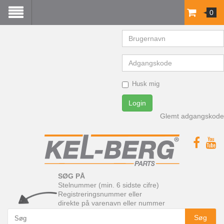
0
Brugernavn
Adgangskode
Husk mig
Login
Glemt adgangskode
SØG PÅ
Stelnummer (min. 6 sidste cifre)
Registreringsnummer eller
direkte på varenavn eller nummer
Søg