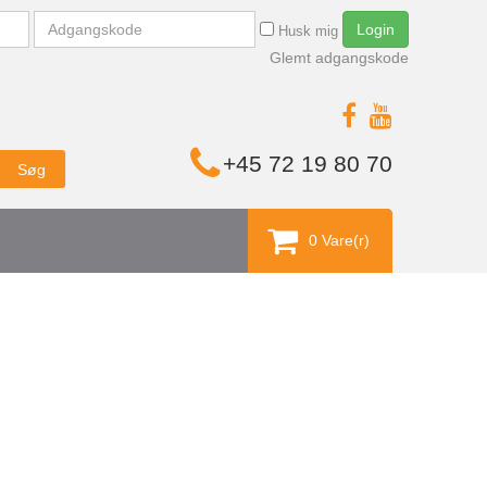
Adgangskode
Login
Husk mig
Glemt adgangskode
+45 72 19 80 70
Søg
0 Vare(r)